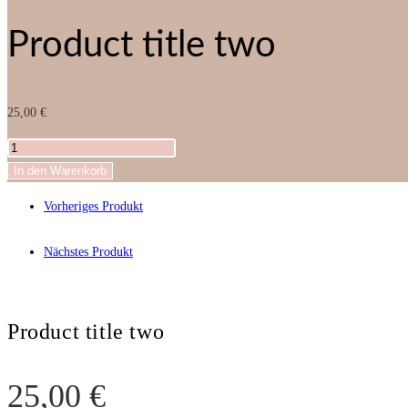
Product title two
25,00
€
Product
title
In den Warenkorb
two
Vorheriges Produkt
Menge
Nächstes Produkt
Product title two
25,00
€